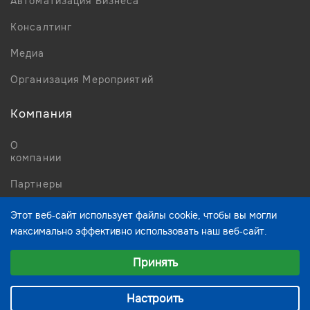
Автоматизация Бизнеса
Консалтинг
Медиа
Организация Мероприятий
Компания
О
компании
Партнеры
Новости
Этот веб-сайт использует файлы cookie, чтобы вы могли
максимально эффективно использовать наш веб-сайт.
Контакты
Выберите настройки cookie
Принять
Минимальные
Аналитические/Функциональные
Настроить
© 2023 Media Business Network — FZCO