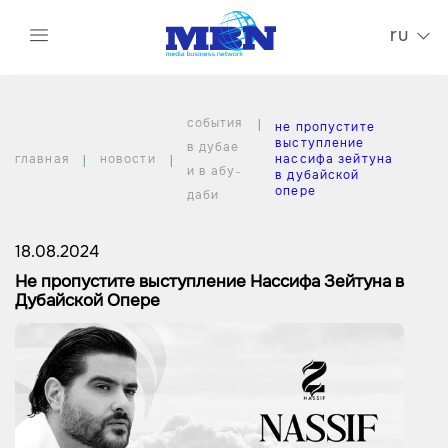
ru
события
не пропустите
выступление
в дубае
главная
новости
нассифа зейтуна
и в абу-
в дубайской
опере
даби
18.08.2024
Не пропустите выступление Нассифа Зейтуна в
Дубайской Опере