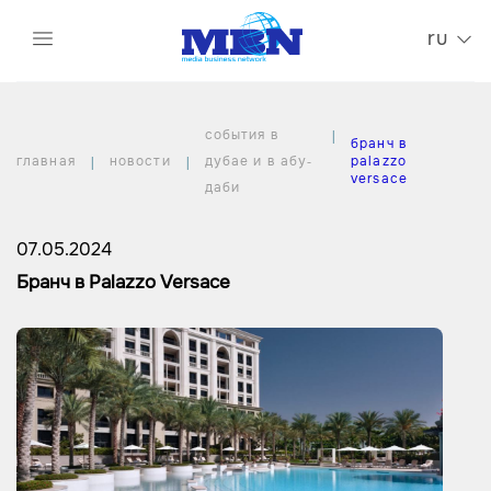
ru
события в
бранч в
главная
новости
дубае и в абу-
palazzo
versace
даби
07.05.2024
Бранч в Palazzo Versace