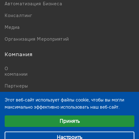
Автоматизация Бизнеса
Консалтинг
Медиа
Организация Мероприятий
Компания
О
компании
Партнеры
Новости
Этот веб-сайт использует файлы cookie, чтобы вы могли
максимально эффективно использовать наш веб-сайт.
Контакты
Выберите настройки cookie
Принять
Минимальные
Аналитические/Функциональные
Настроить
© 2023 Media Business Network — FZCO