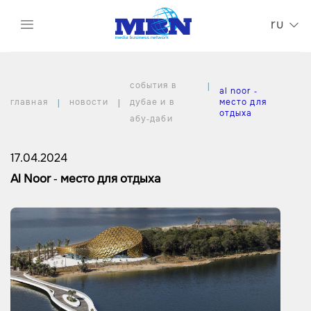
ru
события в
al noor -
главная
новости
дубае и в
место для
отдыха
абу-даби
17.04.2024
Al Noor - место для отдыха